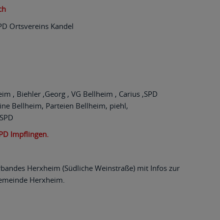
ch
SPD Ortsvereins Kandel
im , Biehler ,Georg , VG Bellheim , Carius ,SPD
ine Bellheim, Parteien Bellheim, piehl,
 SPD
SPD Impflingen.
andes Herxheim (Südliche Weinstraße) mit Infos zur
sgemeinde Herxheim.